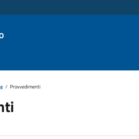
o
te
/
Provvedimenti
ti