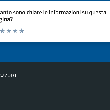
anto sono chiare le informazioni su questa
gina?
a da 1 a 5 stelle la pagina
ta 1 stelle su 5
Valuta 2 stelle su 5
Valuta 3 stelle su 5
Valuta 4 stelle su 5
Valuta 5 stelle su 5
AZZOLO