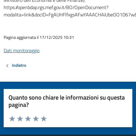
Ministero dell’Economia e delle Finanze):
https://openbdap.rgs.mef.gov.it/BO/OpenDocument?
modalita=link&docID=FgAUHFlfxgsAFwYAAACHAiUbeOO1D67w&
Pagina aggiornata il 17/12/2025 10:31
Dati monitoraggio
Indietro
Quanto sono chiare le informazioni su questa
pagina?
Valuta da 1 a 5 stelle la pagina
Valuta 1 stelle su 5
Valuta 2 stelle su 5
Valuta 3 stelle su 5
Valuta 4 stelle su 5
Valuta 5 stelle su 5