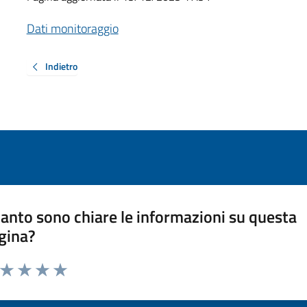
Dati monitoraggio
Indietro
anto sono chiare le informazioni su questa
gina?
a da 1 a 5 stelle la pagina
ta 1 stelle su 5
Valuta 2 stelle su 5
Valuta 3 stelle su 5
Valuta 4 stelle su 5
Valuta 5 stelle su 5