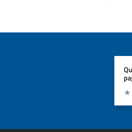
Qu
pa
Valut
Valu