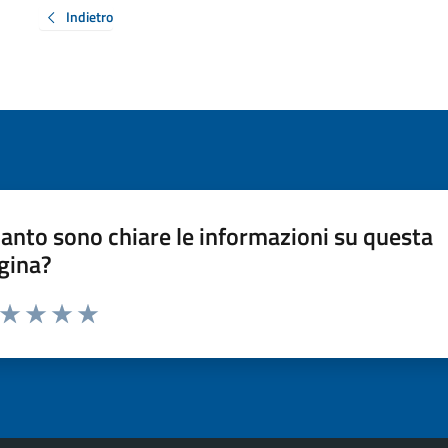
Indietro
anto sono chiare le informazioni su questa
gina?
a da 1 a 5 stelle la pagina
ta 1 stelle su 5
Valuta 2 stelle su 5
Valuta 3 stelle su 5
Valuta 4 stelle su 5
Valuta 5 stelle su 5