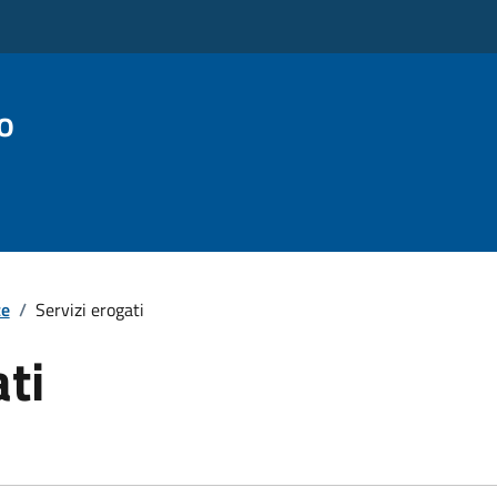
o
te
/
Servizi erogati
ati