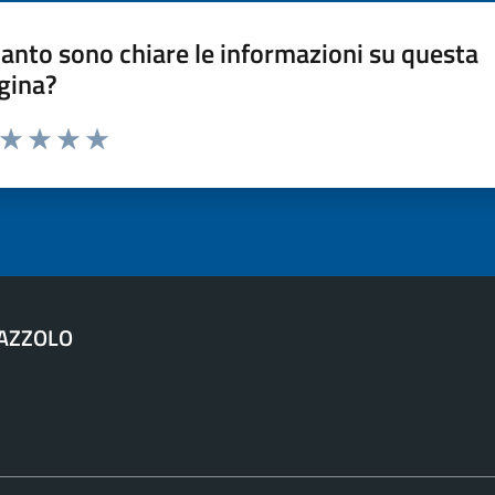
anto sono chiare le informazioni su questa
gina?
a da 1 a 5 stelle la pagina
ta 1 stelle su 5
Valuta 2 stelle su 5
Valuta 3 stelle su 5
Valuta 4 stelle su 5
Valuta 5 stelle su 5
AZZOLO